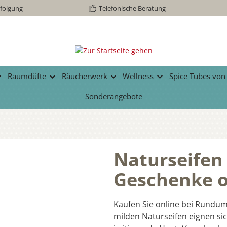
folgung
Telefonische Beratung
Raumdüfte
Räucherwerk
Wellness
Spice Tubes von
Sonderangebote
Naturseifen 
Geschenke o
Kaufen Sie online bei Rundu
milden Naturseifen eignen si