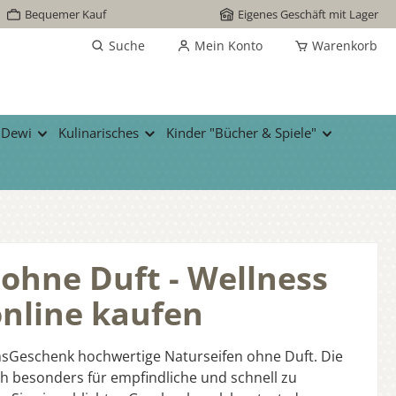
Bequemer Kauf
Eigenes Geschäft mit Lager
Suche
Mein Konto
Warenkorb
 Dewi
Kulinarisches
Kinder "Bücher & Spiele"
ohne Duft - Wellness
nline kaufen
msGeschenk hochwertige Naturseifen ohne Duft. Die
ch besonders für empfindliche und schnell zu