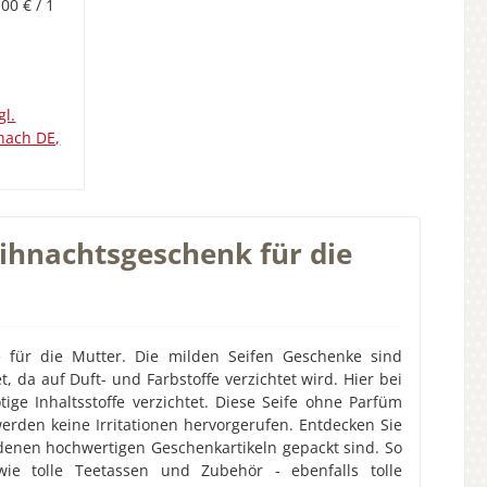
,00 € / 1
mit eigenem Bild oder Text.Ihr
ife
Geschenke Online Shop - "Rund
io -
ums Geschenk" - Geschenke einfach
mige
online kaufenBei Fragen rufen Sie
Preis:
ilch für
uns einfach an Mobil: +49 151-
ut. Auch
gl.
16017248 oder schreiben uns eine
net, da
nach DE,
Mail an:
service@rundumsgeschenk.de.Hers
turseife
b
teller-Artikel-Nr.: SM201
 und
ersenden
eihnachtsgeschenk für die
kbox.hier
aus Holz
xt.Ihr
- "Rund
e einfach
 für die Mutter. Die milden Seifen Geschenke sind
ufen Sie
 da auf Duft- und Farbstoffe verzichtet wird. Hier bei
49 151-
ge Inhaltsstoffe verzichtet. Diese Seife ohne Parfüm
uns eine
rden keine Irritationen hervorgerufen. Entdecken Sie
denen hochwertigen Geschenkartikeln gepackt sind. So
.de.Hers
wie tolle Teetassen und Zubehör - ebenfalls tolle
M113