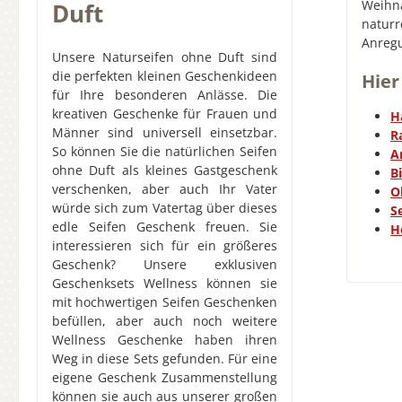
Weihn
Duft
geeign
natur
Shea
Anregu
fei
Unsere Naturseifen ohne Duft sind
Pore
die perfekten kleinen Geschenkideen
Hier
rückfe
für Ihre besonderen Anlässe. Die
kreativen Geschenke für Frauen und
H
Naturs
Männer sind universell einsetzbar.
R
v
So können Sie die natürlichen Seifen
A
geste
ohne Duft als kleines Gastgeschenk
B
wir a
verschenken, aber auch Ihr Vater
O
klick
würde sich zum Vatertag über dieses
S
mit
edle Seifen Geschenk freuen. Sie
H
Gesc
interessieren sich für ein größeres
ums Ge
Geschenk? Unsere exklusiven
onlin
Geschenksets Wellness können sie
uns
mit hochwertigen Seifen Geschenken
16017
befüllen, aber auch noch weitere
Wellness Geschenke haben ihren
servi
Weg in diese Sets gefunden. Für eine
eigene Geschenk Zusammenstellung
können sie auch aus unserer großen