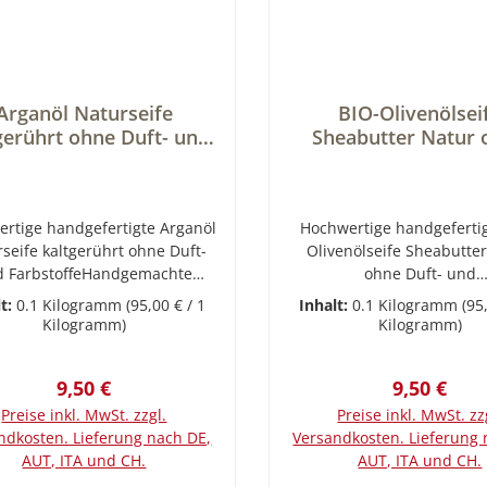
Arganöl Naturseife
BIO-Olivenölsei
gerührt ohne Duft- und
Sheabutter Natur 
bstoffe. Handgemachte
Duft- und Farbsto
aturseife nachhaltig
Handgemachte Natu
verpackt zu 100 g.
nachhaltig verpackt
rtige handgefertigte Arganöl
Hochwertige handgefertig
g.
seife kaltgerührt ohne Duft-
Olivenölseife Sheabutte
d FarbstoffeHandgemachte
ohne Duft- und
l Naturseife kaltgerührt ohne
FarbstoffeHandgemac
lt:
0.1 Kilogramm
(95,00 € / 1
Inhalt:
0.1 Kilogramm
(95
ft- und FarbstoffeArganöl,
kaltgerührte BIO-Olivenö
Kilogramm)
Kilogramm)
wiegend als edles Speiseöl
Sheabutter NaturDer Du
t, hat auch außerordentliche
ReinenNatürliche Reinig
Regulärer Preis:
Regulärer 
9,50 €
9,50 €
pflegende Eigenschaften. Es
reichhaltige Pflege ohne D
inen hohen Vitamin E Gehalt
Farbstoffe für beson
Preise inkl. MwSt. zzgl.
Preise inkl. MwSt. zz
 wirkt antioxidativ. Direkt
empfindliche Haut. Kos
ndkosten. Lieferung nach DE,
Versandkosten. Lieferung 
angewendet trägt es zur
Sheabutter, mit einem hoh
AUT, ITA und CH.
AUT, ITA und CH.
jüngung der Haut bei, wirkt
an Unverseifbarem, nährt 
In den Warenkorb
In den Warenkor