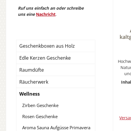
Ruf uns einfach an oder schreibe
uns eine
Nachricht
.
kalt
Far
Geschenkboxen aus Holz
N
Edle Kerzen Geschenke
Hochwe
Natur
Raumdüfte
un
Arganö
Räucherwerk
Inha
Du
vor
Wellness
bekann
haut
Zirben Geschenke
hat e
Rosen Geschenke
und
Versa
Aroma Sauna Aufgüsse Primavera
Ver