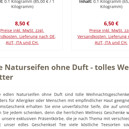
lt:
0.1 Kilogramm
(85,00 € / 1
Inhalt:
0.1 Kilogramm
(65
248 oder schreiben uns eine
nölseife Naturseife Moorseife
Olivenölseife Naturse
Kilogramm)
Kilogramm)
Mail an:
t Heilmoor Naturseife mit
Ziegenmilch purMit B
ce@rundumsgeschenk.de.Hers
ilmoorMoor enthält neben
ZiegenmilchEine cre
teller-Artikel-Nr.: A100
Regulärer Preis:
Regulärer 
8,50 €
6,50 €
ahlreichen Mineralien die
Olivenölseife mit Ziegenm
ündungshemmende Substanz
zarte und empfindliche Ha
Preise inkl. MwSt. zzgl.
Preise inkl. MwSt. zz
säure. Unsere Moorseife mit
für die Kinderhaut geeig
ndkosten. Lieferung nach DE,
Versandkosten. Lieferung 
moor aus Bad Aibling ist für
ohne Duft- und
AUT, ITA und CH.
AUT, ITA und CH.
Mischhaut und bei
Farbstoffe.Kaltgerührte Na
In den Warenkorb
In den Warenkor
utunreinheiten besonders
von Hand geschnitten
gnet, aber auch für normale
gestempelt.Auf Wunsch v
e Naturseifen ohne Duft - tolles W
 ist sie eine außerordentlich
wir auch in einer Geschen
flegeseife. Das Moor trocknet
klicken >>> Geschenkbox 
tter
egensatz zu Kohle oder Ton-
mit eigenem Bild oder Te
Heilerden die Haut nicht aus
Geschenke Online Shop 
at trotzdem tiefenreinigende
ums Geschenk" - Geschenk
e edlen Naturseifen ohne Duft sind tolle Weihnachtsgeschenke
ng. Diese Eigenschaft macht
online kaufenBei Fragen r
ers für Allergiker oder Menschen mit empfindlicher Haut geeignet,
eifen unter anderem auch zu
uns einfach an Mobil: +
sGeschenk erhalten Sie eine unverfälschte Seife, die auf unnöti
nders schonend reinigenden
16017248 oder schreiben 
 Sie jedem schenken, denn die herrlichen Wellness Geschenke we
ichtsseifen.Die Soap Mystic
Mail an:
unsere exklusiven Präsentkörbe, die je nach Thema mit verschie
eife ist frei von Duftstoffen
service@rundumsgeschenk
lt unser edles Geschenkset Tee viele köstliche Teesorten so
nd ist somit für Allergiker
teller-Artikel-Nr.: S