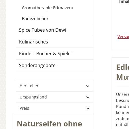
Inha
16017
Olive
Aromatherapie Primavera
mi
servi
He
Badezubehör
z
entz
Spice Tubes von Dewi
Humin
Versa
Kulinarisches
Heil
Kinder "Bücher & Spiele"
Ha
geei
Edl
Sonderangebote
Haut
gute P
Mu
im G
und 
Hersteller
und h
Unser
Wirku
Urspungsland
besond
Moors
Rundum
beso
Preis
können
Ges
zudem 
Moors
Naturseifen ohne
enthä
u