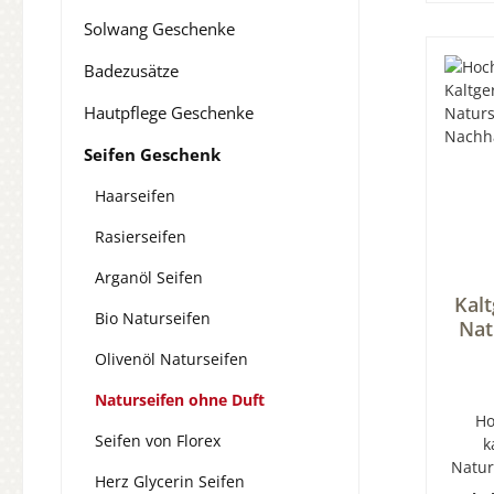
entz
Solwang Geschenke
Wunde
Argan
Badezusätze
Far
Arganö
Hautpflege Geschenke
10% d
Seifen Geschenk
in der
Go
Haarseifen
em
extre
Rasierseifen
Ekze
Arganöl Seifen
v
Kalt
geste
Bio Naturseifen
Nat
wir a
Hei
Olivenöl Naturseifen
klick
N
mit
Naturseifen ohne Duft
Gesc
Ho
ums Ge
Seifen von Florex
k
onlin
Natur
uns
Herz Glycerin Seifen
Ha