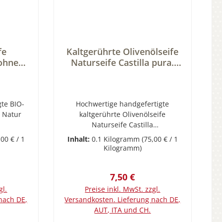
fe
Kaltgerührte Olivenölseife
ohne
Naturseife Castilla pura.
ffe.
Handgemachte Naturseife
rseife
nachhaltig verpackt zu 100
 zu 100
g.
te BIO-
Hochwertige handgefertigte
r Natur
kaltgerührte Olivenölseife
Naturseife Castilla
hte
puraHandgemachte Kaltgerührte
,00 € / 1
Inhalt:
0.1 Kilogramm
(75,00 € / 1
lseife
Olivenölseife Naturseife Castilla
Kilogramm)
ft des
pura aus 100 % OlivenölReine
ung und
Olivenölseife ohne weitere
Preis:
Regulärer Preis:
7,50 €
uft- und
ZusätzeFür alle denen Seife nicht
ders
rein genug sein kann, gibt es diese
gl.
Preise inkl. MwSt. zzgl.
tbare
wundervoll milde, rein kastillische
nach DE,
Versandkosten. Lieferung nach DE,
en Anteil
Olivenölseife aus garantiert 100%
AUT, ITA und CH.
die Haut
nativem Olivenöl ohne weitere
b
In den Warenkorb