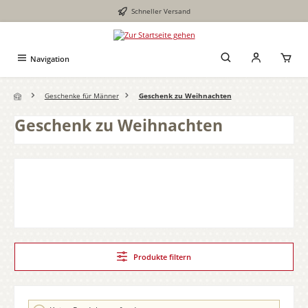
Schneller Versand
Zum Hauptinhalt springen
Navigation
Geschenke für Männer
Geschenk zu Weihnachten
Geschenk zu Weihnachten
Produkte filtern