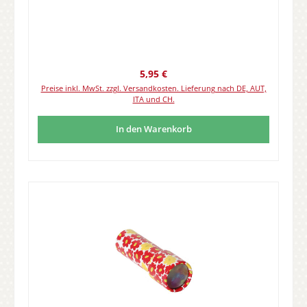
Regulärer Preis:
5,95 €
Preise inkl. MwSt. zzgl. Versandkosten. Lieferung nach DE, AUT,
ITA und CH.
In den Warenkorb