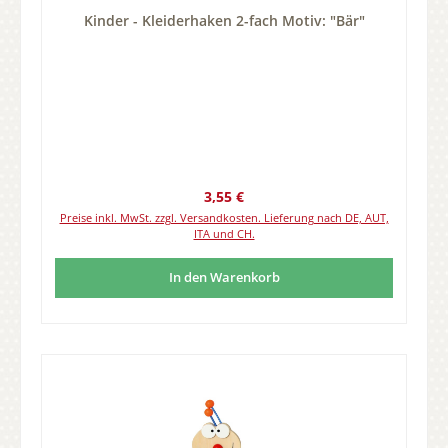
Kinder - Kleiderhaken 2-fach Motiv: "Bär"
Regulärer Preis:
3,55 €
Preise inkl. MwSt. zzgl. Versandkosten. Lieferung nach DE, AUT,
ITA und CH.
In den Warenkorb