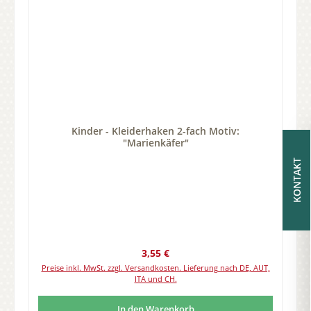
Kinder - Kleiderhaken 2-fach Motiv:
"Marienkäfer"
KONTAKT
Regulärer Preis:
3,55 €
Preise inkl. MwSt. zzgl. Versandkosten. Lieferung nach DE, AUT,
ITA und CH.
In den Warenkorb