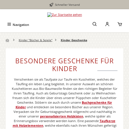
Schneller Versand
Zum Hauptinhalt springen
Navigation
Kinder "Bücher & Spiele"
Kinder Geschenke
BESONDERE GESCHENKE FÜR
KINDER
Verschenken sie als Taufpate zur Taufe ein Kuscheltier, welches der
Täufling ein leben Lang begleitet. In unserer Auswahl an schönen
Kuscheltieren aus Bio-Baumwolle finden sie den richtigen Begleiter für
ihren Täufling. Auch als Geburtstags Geschenk oder zu Weihnachten
freuen sich die Kinder über eines unserer Püppchen oder Kuscheltier
Geschenke. Stöbern sie auch durch unsere
Buchgeschenke für
Kinder
und entdecken sie besondere Bücher aus unserer Region.
Verpacken sie ihr Geburtstagsgeschenk stilgerecht und nachhaltig in
einer unserer
personalisierten Holzkisten
, welche später als
Erinnerungsbox verwendet werden kann. Eine passende
Taufkerze
mit Holzelementen
, welche ebenfalls nach ihren Wünschen gefertigt