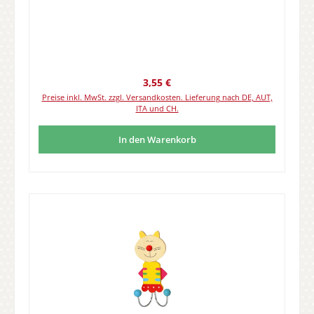
Regulärer Preis:
3,55 €
Preise inkl. MwSt. zzgl. Versandkosten. Lieferung nach DE, AUT,
ITA und CH.
In den Warenkorb