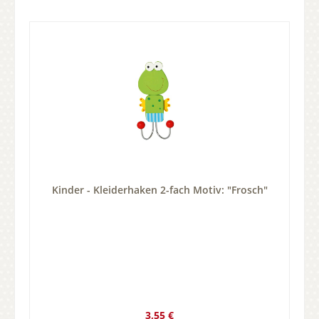
Kinder - Kleiderhaken 2-fach Motiv: "Frosch"
Regulärer Preis:
3,55 €