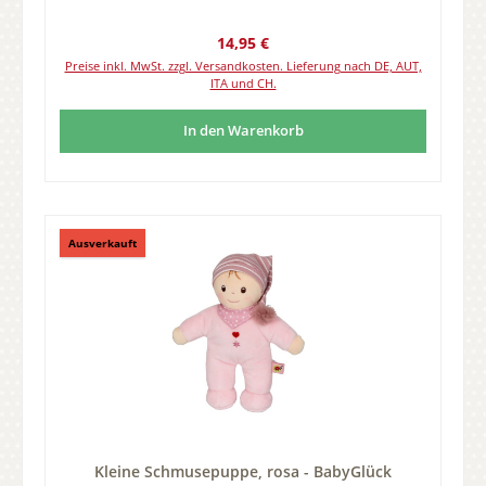
Regulärer Preis:
14,95 €
Preise inkl. MwSt. zzgl. Versandkosten. Lieferung nach DE, AUT,
ITA und CH.
In den Warenkorb
Ausverkauft
Kleine Schmusepuppe, rosa - BabyGlück