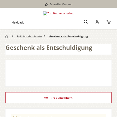
Schneller Versand
Zum Hauptinhalt springen
Navigation
Beliebte Geschenke
Geschenk als Entschuldigung
Geschenk als Entschuldigung
Produkte filtern