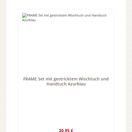
FRAME Set mit gestricktem Wischtuch und
Handtuch Azurblau
Regulärer Preis:
20,95 €