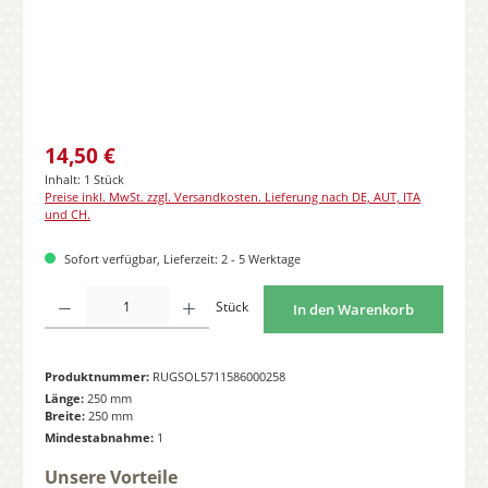
Regulärer Preis:
14,50 €
Inhalt:
1 Stück
Preise inkl. MwSt. zzgl. Versandkosten. Lieferung nach DE, AUT, ITA
und CH.
Sofort verfügbar, Lieferzeit: 2 - 5 Werktage
Produkt Anzahl: Gib den gewünschten Wert ein oder benutze die Schaltflächen
Stück
In den Warenkorb
Produktnummer:
RUGSOL5711586000258
Länge:
250 mm
Breite:
250 mm
Mindestabnahme:
1
Unsere Vorteile