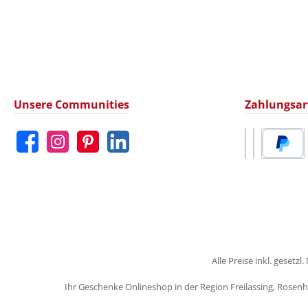
Unsere Communities
Zahlungsar
Facebook
Instagram
Pinterest
LinkedIn
Benutzerdefin
Benutzerdef
PayPal
Alle Preise inkl. gesetz
Ihr Geschenke Onlineshop in der Region Freilassing, Rose