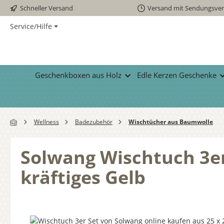
Schneller Versand
Versand mit Sendungsver
 Hauptinhalt springen
Zur Suche springen
Zur Hauptnavigation springen
Service/Hilfe
Geschenkboxen aus Holz
Edle Kerzen Geschenke
Wellness
Badezubehör
Wischtücher aus Baumwolle
Solwang Wischtuch 3er
kräftiges Gelb
Bildergalerie überspringen