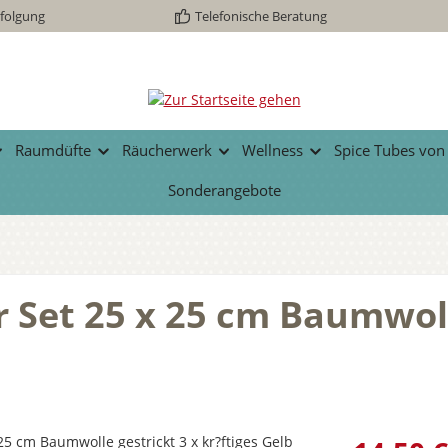
folgung
Telefonische Beratung
Raumdüfte
Räucherwerk
Wellness
Spice Tubes von
Sonderangebote
 Set 25 x 25 cm Baumwolle
Regulärer Prei