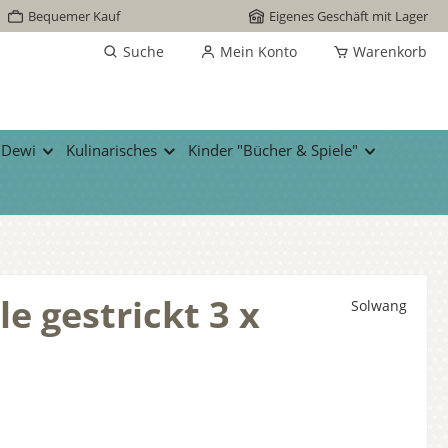
Bequemer Kauf
Eigenes Geschäft mit Lager
Suche
Mein Konto
Warenkorb
 Dewi
Kulinarisches
Kinder "Bücher & Spiele"
 gestrickt 3 x
Solwang
s: