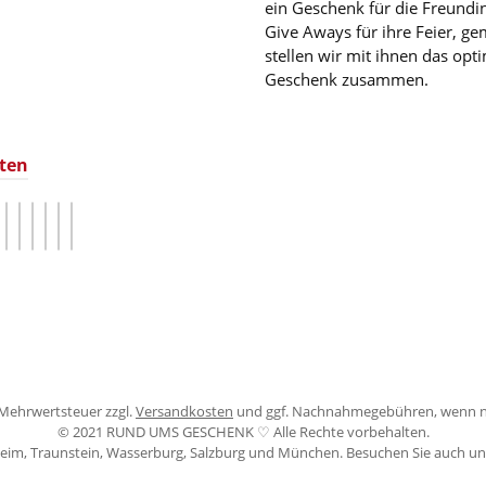
ein Geschenk für die Freundin
Give Aways für ihre Feier, g
stellen wir mit ihnen das opt
Geschenk zusammen.
ten
iertes Bild 1
iniertes Bild 2
Rechnungskauf
Vorkasse per Rechnung
Kredit- oder Debitkarte
Google Pay
eps
Bancontact
l. Mehrwertsteuer zzgl.
Versandkosten
und ggf. Nachnahmegebühren, wenn n
© 2021 RUND UMS GESCHENK ♡ Alle Rechte vorbehalten.
nheim, Traunstein, Wasserburg, Salzburg und München. Besuchen Sie auch u