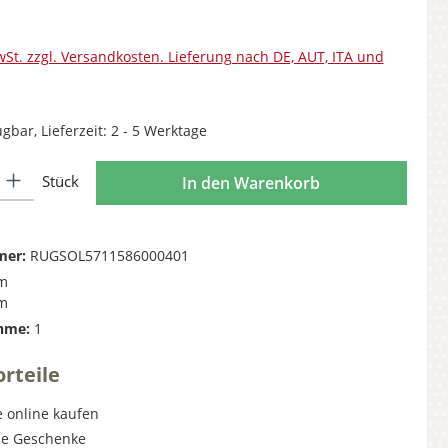
wSt. zzgl. Versandkosten. Lieferung nach DE, AUT, ITA und
gbar, Lieferzeit: 2 - 5 Werktage
l: Gib den gewünschten Wert ein oder benutze die Schaltflächen 
Stück
In den Warenkorb
mer:
RUGSOL5711586000401
m
m
hme:
1
rteile
 online kaufen
lle Geschenke