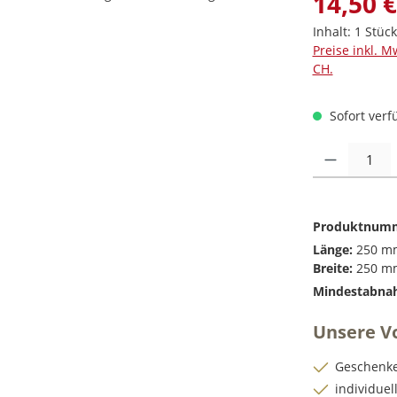
14,50 €
Inhalt:
1 Stück
Preise inkl. M
CH.
Sofort verfü
Produkt Anzah
Produktnum
Länge:
250 m
Breite:
250 m
Mindestabna
Unsere Vo
Geschenke
individue