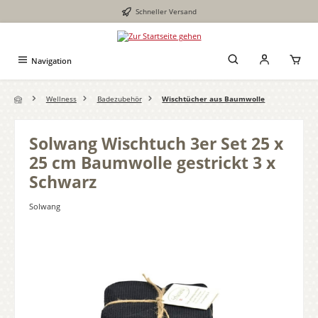
Schneller Versand
Zum Hauptinhalt springen
Navigation
Wellness
Badezubehör
Wischtücher aus Baumwolle
Solwang Wischtuch 3er Set 25 x
25 cm Baumwolle gestrickt 3 x
Schwarz
Solwang
Bildergalerie überspringen