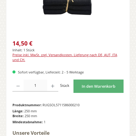
Regulärer Preis:
14,50 €
Inhalt:
1 Stück
Preise inkl. MwSt. zzgl. Versandkosten. Lieferung nach DE, AUT, ITA
und CH.
Sofort verfügbar, Lieferzeit: 2 - 5 Werktage
Produkt Anzahl: Gib den gewünschten Wert ein oder benutze die Schaltflächen
Stück
In den Warenkorb
Produktnummer:
RUGSOL5711586000210
Länge:
250 mm
Breite:
250 mm
Mindestabnahme:
1
Unsere Vorteile