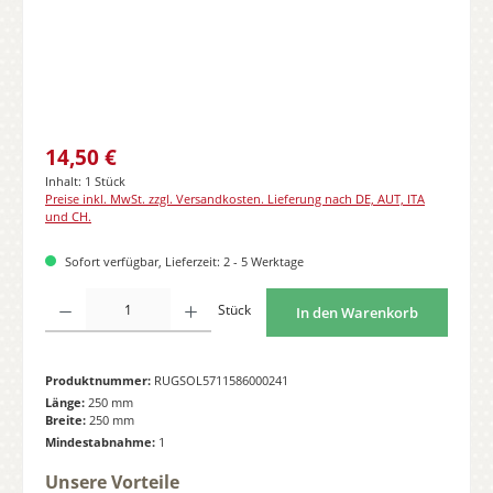
Regulärer Preis:
14,50 €
Inhalt:
1 Stück
Preise inkl. MwSt. zzgl. Versandkosten. Lieferung nach DE, AUT, ITA
und CH.
Sofort verfügbar, Lieferzeit: 2 - 5 Werktage
Produkt Anzahl: Gib den gewünschten Wert ein oder benutze die Schaltflächen
Stück
In den Warenkorb
Produktnummer:
RUGSOL5711586000241
Länge:
250 mm
Breite:
250 mm
Mindestabnahme:
1
Unsere Vorteile