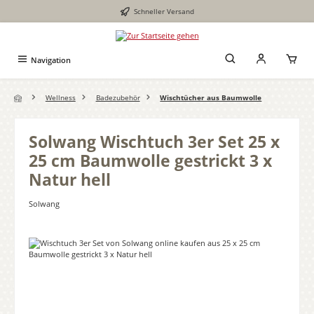
Schneller Versand
Zum Hauptinhalt springen
Navigation
Wellness
Badezubehör
Wischtücher aus Baumwolle
Solwang Wischtuch 3er Set 25 x
25 cm Baumwolle gestrickt 3 x
Natur hell
Solwang
Bildergalerie überspringen