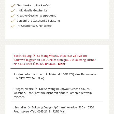
Geschenke online kaufen
individuelle Geschenke
Kreative Geschenkverpackung
persönliche Geschenke Beratung
Ihr Geschenke Onlineshop
Beschreibung
Solwang Wischtuch 3er Set 25 x 25 cm
Baumwolle gestrickt 3 x Dunkles StahlgrauDie Solwang Tücher
sind aus 100% Öko-Tex Baumw…
Mehr
Produktinformationen
Material: 100% CO(reine Baumwolle
mit ÖKO-TEX Zertifikat)
Pflegehinweise
Die Solwang Baumwolltücher bis 60 °C
waschen. Rote Farbtöne nicht mit andere Farben oder weiß
mischen.
Hersteller
Solwang Design ApSHanehovedvej 56DK - 3300
FredriksvaerkTel.: 0045 2119 1727E-Mail: