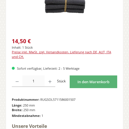
Regulärer Preis:
14,50 €
Inhalt:
1 Stück
Preise inkl. MwSt. zzgl. Versandkosten. Lieferung nach DE, AUT, ITA
und CH.
Sofort verfügbar, Lieferzeit: 2 - 5 Werktage
Produkt Anzahl: Gib den gewünschten Wert ein oder benutze die Schaltflächen
Stück
In den Warenkorb
Produktnummer:
RUGSOL5711586001507
Länge:
250 mm
Breite:
250 mm
Mindestabnahme:
1
Unsere Vorteile