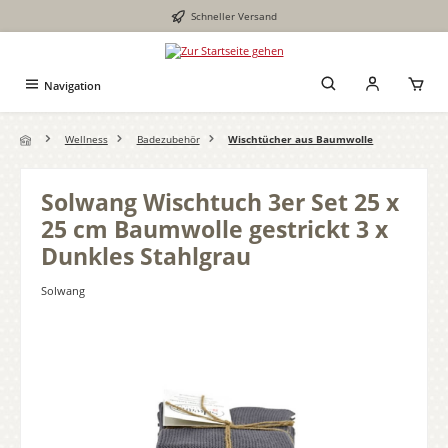
Schneller Versand
Zum Hauptinhalt springen
Navigation
Wellness
Badezubehör
Wischtücher aus Baumwolle
Solwang Wischtuch 3er Set 25 x
25 cm Baumwolle gestrickt 3 x
Dunkles Stahlgrau
Solwang
Bildergalerie überspringen