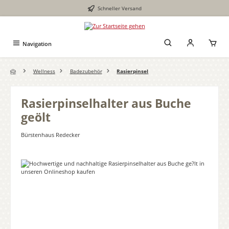
Schneller Versand
Zum Hauptinhalt springen
Navigation
Wellness
Badezubehör
Rasierpinsel
Rasierpinselhalter aus Buche
geölt
Bürstenhaus Redecker
Bildergalerie überspringen