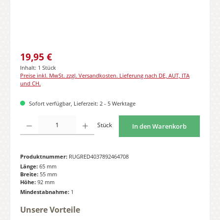
Regulärer Preis:
19,95 €
Inhalt:
1 Stück
Preise inkl. MwSt. zzgl. Versandkosten. Lieferung nach DE, AUT, ITA
und CH.
Sofort verfügbar, Lieferzeit: 2 - 5 Werktage
Produkt Anzahl: Gib den gewünschten Wert ein oder benutze die Schaltflächen
Stück
In den Warenkorb
Produktnummer:
RUGRED4037892464708
Länge:
65 mm
Breite:
55 mm
Höhe:
92 mm
Mindestabnahme:
1
Unsere Vorteile