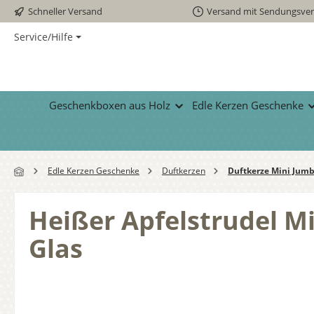
Schneller Versand
Versand mit Sendungsver
 Hauptinhalt springen
Zur Suche springen
Zur Hauptnavigation springen
Service/Hilfe
Geschenkboxen aus Holz
Edle Kerzen Geschenke
Edle Kerzen Geschenke
Duftkerzen
Duftkerze Mini Jumb
Heißer Apfelstrudel M
Glas
Bildergalerie überspringen