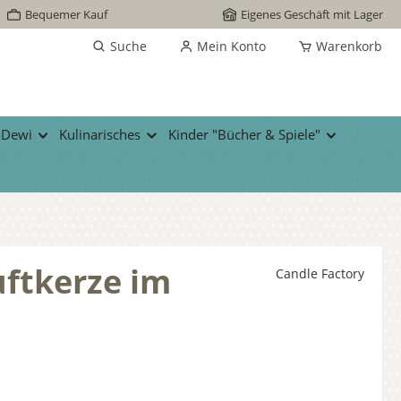
Bequemer Kauf
Eigenes Geschäft mit Lager
Suche
Mein Konto
Warenkorb
 Dewi
Kulinarisches
Kinder "Bücher & Spiele"
uftkerze im
Candle Factory
s: