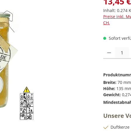
13,45 €
Inhalt:
0.274 
Preise inkl. M
CH.
Sofort verfü
Produkt Anzah
Produktnum
Breite:
70 mm
Höhe:
135 m
Gewicht:
0,27
Mindestabna
Unsere Vo
Duftkerze 