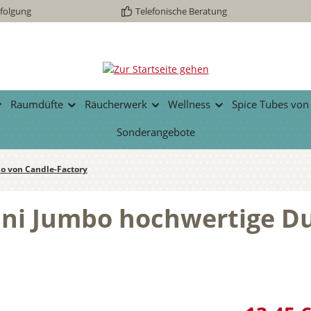
folgung
Telefonische Beratung
Raumdüfte
Räucherwerk
Wellness
Spice Tubes von
Sonderangebote
o von Candle-Factory
ini Jumbo hochwertige D
Regulärer Prei