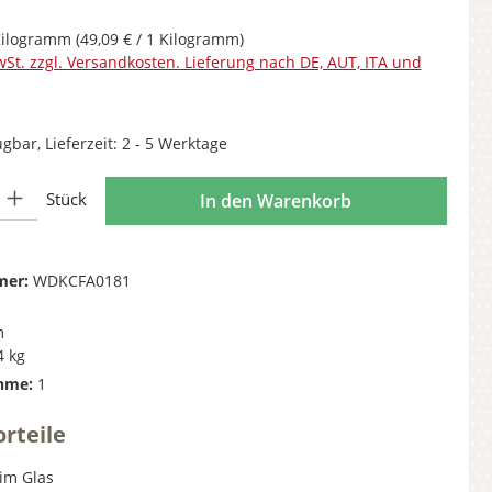
Kilogramm
(49,09 € / 1 Kilogramm)
wSt. zzgl. Versandkosten. Lieferung nach DE, AUT, ITA und
gbar, Lieferzeit: 2 - 5 Werktage
l: Gib den gewünschten Wert ein oder benutze die Schaltflächen 
Stück
In den Warenkorb
mer:
WDKCFA0181
m
4 kg
hme:
1
rteile
im Glas