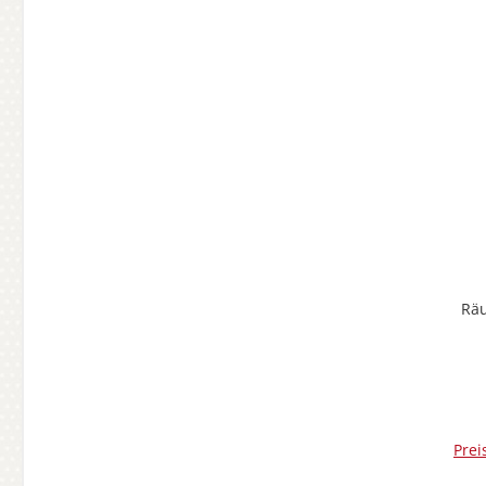
Räu
Prei