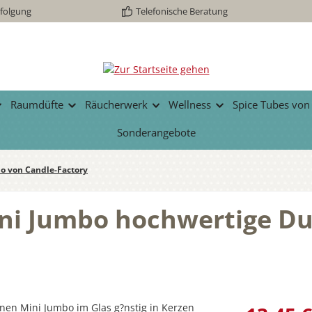
folgung
Telefonische Beratung
Raumdüfte
Räucherwerk
Wellness
Spice Tubes von
Sonderangebote
o von Candle-Factory
ni Jumbo hochwertige Du
Regulärer Prei