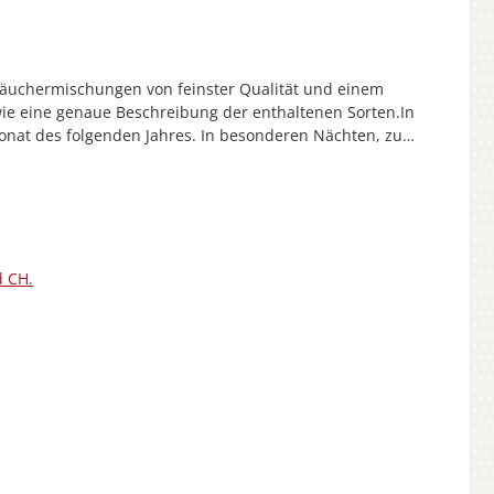
 Räuchermischungen von feinster Qualität und einem
e eine genaue Beschreibung der enthaltenen Sorten.In
onat des folgenden Jahres. In besonderen Nächten, zum
. Mancherorts wird auch der Tag der Wintersonnenwende
n. Räuchern wird Ihnen gut tun.Hersteller-Artikel-Nr.:
d CH.