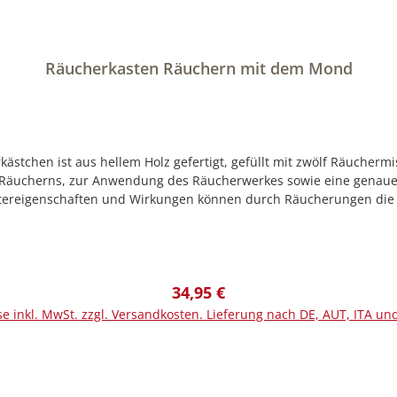
Räucherkasten Räuchern mit dem Mond
chen ist aus hellem Holz gefertigt, gefüllt mit zwölf Räuchermi
Räucherns, zur Anwendung des Räucherwerkes sowie eine genaue 
ktereigenschaften und Wirkungen können durch Räucherungen die 
 in Fähigkeiten werden gefördert. Möchten Sie zum Beispiel eine
uchermischungen können auch im jeweiligen Zeitraum der astrol
n Sie ein in die magische Wirkung der Düfte.Hersteller-Artikel-Nr.
Regulärer Preis:
34,95 €
se inkl. MwSt. zzgl. Versandkosten. Lieferung nach DE, AUT, ITA un
In den Warenkorb