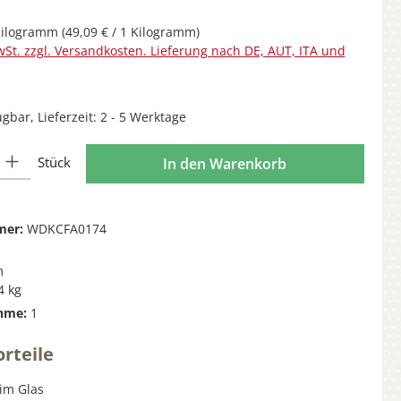
Kilogramm
(49,09 € / 1 Kilogramm)
wSt. zzgl. Versandkosten. Lieferung nach DE, AUT, ITA und
gbar, Lieferzeit: 2 - 5 Werktage
l: Gib den gewünschten Wert ein oder benutze die Schaltflächen 
Stück
In den Warenkorb
mer:
WDKCFA0174
m
4 kg
hme:
1
rteile
im Glas