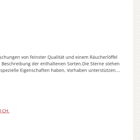
schungen von feinster Qualität und einem Räucherlöffel
Beschreibung der enthaltenen Sorten.Die Sterne stehen
spezielle Eigenschaften haben, Vorhaben unterstützen.
 Eigenschaft des Sternzeichens Stier in sich fördern,
ogischen Bedeutung als Hausräucherung benutzt werden.
: 50306
d CH.