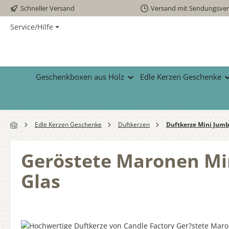
Schneller Versand
Versand mit Sendungsver
 Hauptinhalt springen
Zur Suche springen
Zur Hauptnavigation springen
Service/Hilfe
Geschenkboxen aus Holz
Edle Kerzen Geschenke
Edle Kerzen Geschenke
Duftkerzen
Duftkerze Mini Jumb
Geröstete Maronen Mi
Glas
Bildergalerie überspringen