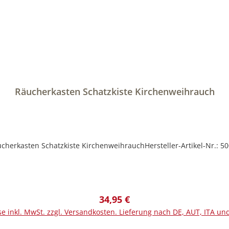
Räucherkasten Schatzkiste Kirchenweihrauch
cherkasten Schatzkiste KirchenweihrauchHersteller-Artikel-Nr.: 5
Regulärer Preis:
34,95 €
se inkl. MwSt. zzgl. Versandkosten. Lieferung nach DE, AUT, ITA un
In den Warenkorb