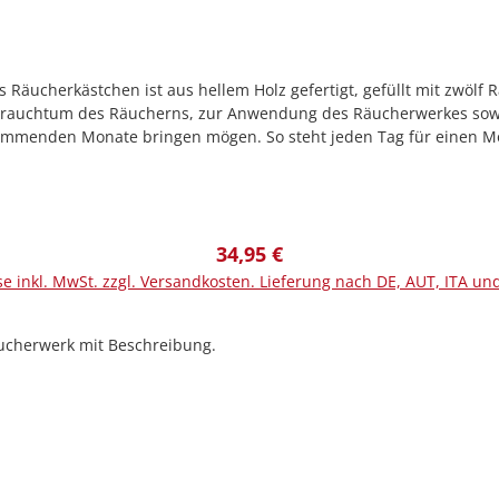
äucherkästchen ist aus hellem Holz gefertigt, gefüllt mit zwölf
 Brauchtum des Räucherns, zur Anwendung des Räucherwerkes sowi
ommenden Monate bringen mögen. So steht jeden Tag für einen M
nd am 05.01. dem Tag der Perchta, kann Unglück aufgelöst werden
sönlichen wichtigen Tag oder richten Sie sich nach den Traditione
50301
Regulärer Preis:
34,95 €
se inkl. MwSt. zzgl. Versandkosten. Lieferung nach DE, AUT, ITA un
In den Warenkorb