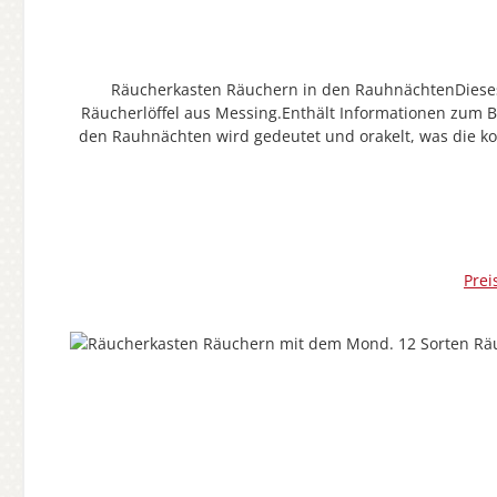
Räucherkasten Räuchern in den RauhnächtenDieses R
Räucherlöffel aus Messing.Enthält Informationen zum
den Rauhnächten wird gedeutet und orakelt, was die k
Beispiel am 28.12. dem Tag der Unschuldigen Kinder u
als besondere Rauhnacht begangen. Finden Sie Ihre per
Prei