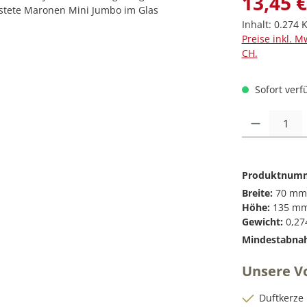
13,45 €
Inhalt:
0.274 
Preise inkl. M
CH.
Sofort verfü
Produkt Anzah
Produktnum
Breite:
70 mm
Höhe:
135 m
Gewicht:
0,27
Mindestabna
Unsere Vo
Duftkerze 