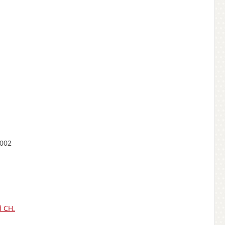
0002
d CH.