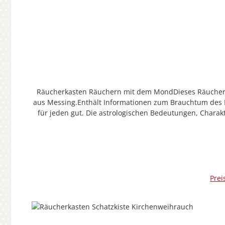
Räucherkasten Räuchern mit dem MondDieses Räucherkäst
aus Messing.Enthält Informationen zum Brauchtum des 
für jeden gut. Die astrologischen Bedeutungen, Chara
Stärken aufzubauen und die Verwandlung von Schwächen
räuchern Sie mit der entsprechenden Mischung. Die Rä
Tauche
Prei