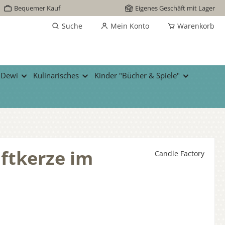
Bequemer Kauf
Eigenes Geschäft mit Lager
Suche
Mein Konto
Warenkorb
 Dewi
Kulinarisches
Kinder "Bücher & Spiele"
ftkerze im
Candle Factory
s: