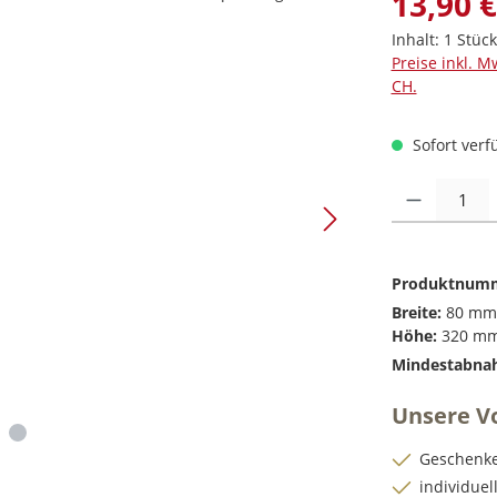
13,90 €
Inhalt:
1 Stück
Preise inkl. M
CH.
Sofort verfü
Produkt Anzah
Produktnum
Breite:
80 mm
Höhe:
320 m
Mindestabna
Unsere Vo
Geschenke
individue