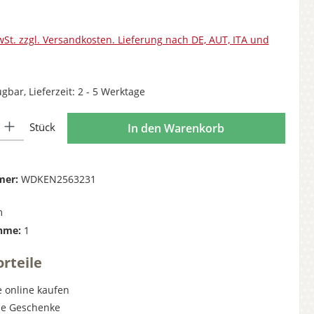
wSt. zzgl. Versandkosten. Lieferung nach DE, AUT, ITA und
gbar, Lieferzeit: 2 - 5 Werktage
l: Gib den gewünschten Wert ein oder benutze die Schaltflächen 
Stück
In den Warenkorb
mer:
WDKEN2563231
m
hme:
1
rteile
 online kaufen
lle Geschenke