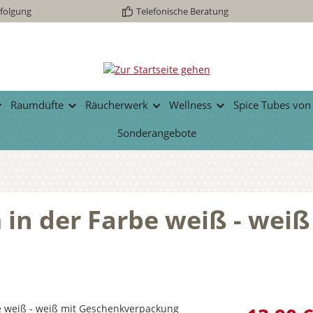
folgung
Telefonische Beratung
Raumdüfte
Räucherwerk
Wellness
Spice Tubes von
Sonderangebote
 in der Farbe weiß - weiß
Regulärer Prei