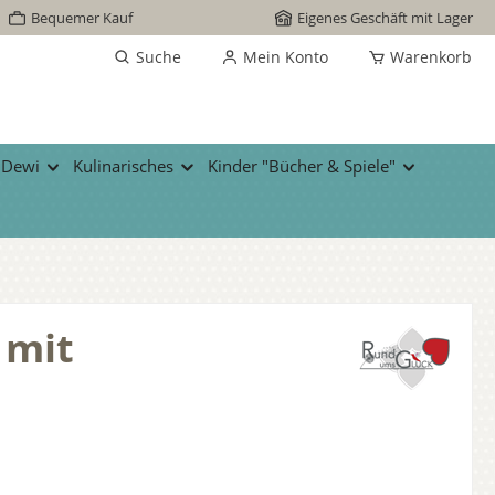
Bequemer Kauf
Eigenes Geschäft mit Lager
Suche
Mein Konto
Warenkorb
 Dewi
Kulinarisches
Kinder "Bücher & Spiele"
 mit
s: