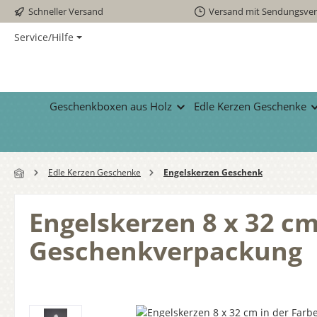
Schneller Versand
Versand mit Sendungsver
 Hauptinhalt springen
Zur Suche springen
Zur Hauptnavigation springen
Service/Hilfe
Geschenkboxen aus Holz
Edle Kerzen Geschenke
Edle Kerzen Geschenke
Engelskerzen Geschenk
Engelskerzen 8 x 32 cm
Geschenkverpackung
Bildergalerie überspringen