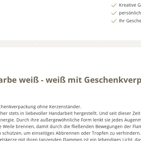
Kreative 
persönlic
Ihr Gesch
 Farbe weiß - weiß mit Geschenkve
eschenkverpackung ohne Kerzenständer.
her stets in liebevoller Handarbeit hergestellt. Und seit dieser Ze
 Energie. Durch ihre außergewöhnliche Form lenkt sie jedes Augenm
 Weile brennen, damit durch die fließenden Bewegungen der Flamm
t zu schützen, um einseitiges Abbrennen oder Tropfen zu verhinde
skerze mit ihren tanzenden Flammen ist ein lebendiges Licht, das