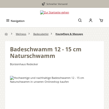
Schneller Versand
Zum Hauptinhalt springen
Navigation
Wellness
Badezubehör
Hautpflege & Massage
Badeschwamm 12 - 15 cm
Naturschwamm
Bürstenhaus Redecker
Bildergalerie überspringen