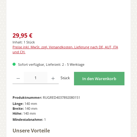
Regulärer Preis:
29,95 €
Inhalt:
1 Stück
Preise inkl. MwSt. zzgl. Versandkosten. Lieferung nach DE, AUT, ITA
und CH.
Sofort verfügbar, Lieferzeit: 2 - 5 Werktage
Produkt Anzahl: Gib den gewünschten Wert ein oder benutze die Schaltflächen
Stück
In den Warenkorb
Produktnummer:
RUGRED4037892080151
Länge:
140 mm
Breite:
140 mm
Höhe:
140 mm
Mindestabnahme:
1
Unsere Vorteile