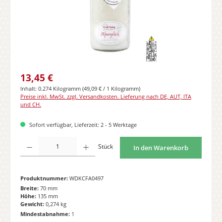
Regulärer Preis:
13,45 €
Inhalt:
0.274 Kilogramm
(49,09 € / 1 Kilogramm)
Preise inkl. MwSt. zzgl. Versandkosten. Lieferung nach DE, AUT, ITA
und CH.
Sofort verfügbar, Lieferzeit: 2 - 5 Werktage
Produkt Anzahl: Gib den gewünschten Wert ein oder benutze die Schaltflächen
Stück
In den Warenkorb
Produktnummer:
WDKCFA0497
Breite:
70 mm
Höhe:
135 mm
Gewicht:
0,274 kg
Mindestabnahme:
1